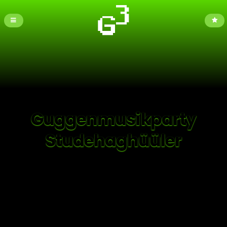
Guggenmusikparty
Studehaghüüler