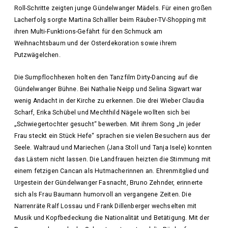
Roll-Schritte zeigten junge Gündelwanger Mädels. Für einen großen
Lacherfolg sorgte Martina Schalller beim Räuber-TV-Shopping mit
ihren Multi-Funktions-Gefährt für den Schmuck am
Weihnachtsbaum und der Osterdekoration sowie ihrem
Putzwägelchen.
Die Sumpflochhexen holten den Tanzfilm Dirty-Dancing auf die
Gündelwanger Bühne. Bei Nathalie Neipp und Selina Sigwart war
wenig Andacht in der Kirche zu erkennen. Die drei Wieber Claudia
Scharf, Erika Schübel und Mechthild Nägele wollten sich bei
„Schwiegertochter gesucht“ bewerben. Mit ihrem Song „In jeder
Frau steckt ein Stück Hefe“ sprachen sie vielen Besuchern aus der
Seele. Waltraud und Mariechen (Jana Stoll und Tanja Isele) konnten
das Lästern nicht lassen. Die Landfrauen heizten die Stimmung mit
einem fetzigen Cancan als Hutmacherinnen an. Ehrenmitglied und
Urgestein der Gündelwanger Fasnacht, Bruno Zehnder, erinnerte
sich als Frau Baumann humorvoll an vergangene Zeiten. Die
Narrenräte Ralf Lossau und Frank Dillenberger wechselten mit
Musik und Kopfbedeckung die Nationalität und Betätigung. Mit der