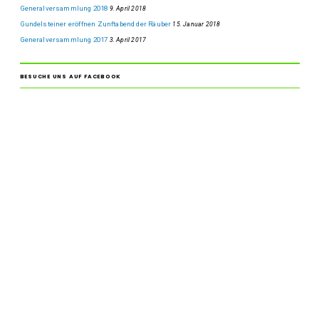
Generalversammlung 2018
9. April 2018
Gundelsteiner eröffnen Zunftabend der Räuber
15. Januar 2018
Generalversammlung 2017
3. April 2017
BESUCHE UNS AUF FACEBOOK