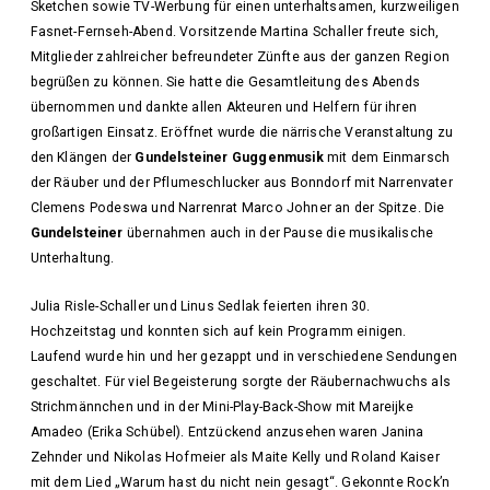
Sketchen sowie TV-Werbung für einen unterhaltsamen, kurzweiligen
Fasnet-Fernseh-Abend. Vorsitzende Martina Schaller freute sich,
Mitglieder zahlreicher befreundeter Zünfte aus der ganzen Region
begrüßen zu können. Sie hatte die Gesamtleitung des Abends
übernommen und dankte allen Akteuren und Helfern für ihren
großartigen Einsatz. Eröffnet wurde die närrische Veranstaltung zu
den Klängen der
Gundelsteiner Guggenmusik
mit dem Einmarsch
der Räuber und der Pflumeschlucker aus Bonndorf mit Narrenvater
Clemens Podeswa und Narrenrat Marco Johner an der Spitze. Die
Gundelsteiner
übernahmen auch in der Pause die musikalische
Unterhaltung.
Julia Risle-Schaller und Linus Sedlak feierten ihren 30.
Hochzeitstag und konnten sich auf kein Programm einigen.
Laufend wurde hin und her gezappt und in verschiedene Sendungen
geschaltet. Für viel Begeisterung sorgte der Räubernachwuchs als
Strichmännchen und in der Mini-Play-Back-Show mit Mareijke
Amadeo (Erika Schübel). Entzückend anzusehen waren Janina
Zehnder und Nikolas Hofmeier als Maite Kelly und Roland Kaiser
mit dem Lied „Warum hast du nicht nein gesagt“. Gekonnte Rock’n