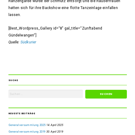
Ranzengarde wurde der Schmutz entsorgt und die Räuberfrauen
hatten sich für ihre Backshow eine flotte Tanzeinlage einfallen
lassen.
[Best_Wordpress_Gallery id=“8″ gal_title=“Zunftabend
Gündelwangen“]
Quelle:
Südkurier
SUCHE
NEUESTE BEITRÄGE
Generalversammlung 2025
14. April 2025
Generalversammlung 2019
30. April 2019